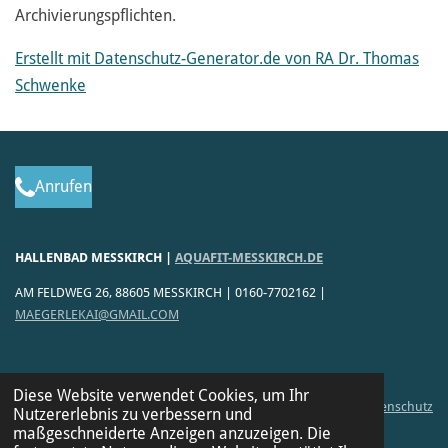
Archivierungspflichten.
Erstellt mit Datenschutz-Generator.de von RA Dr. Thomas
Schwenke
Anrufen
HALLENBAD MESSKIRCH |
AQUAFIT-MESSKIRCH.DE
AM FELDWEG 26, 88605 MESSKIRCH | 0160-7702162 |
MAEGERLEKAI@GMAIL.COM
Diese Website verwendet Cookies, um Ihr
Impressum
|
Datenschutz
Nutzererlebnis zu verbessern und
© 2023 - 2026 Aquafit Messkirch
maßgeschneiderte Anzeigen anzuzeigen. Die